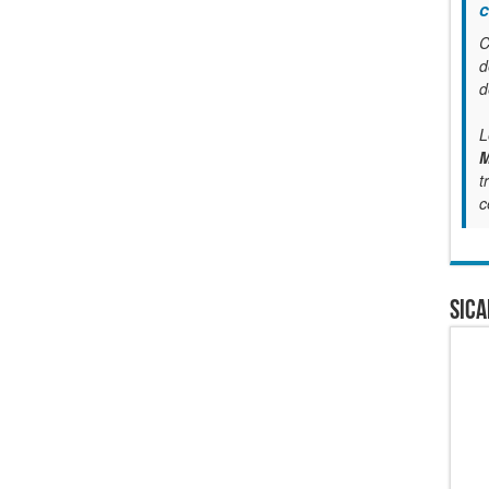
c
C
d
d
L
M
t
c
SICA