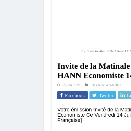
Invite de la Matinale ! Avec 
Invite de la Matina
HANN Economiste 14
14 juin 2024
L'invité de la rédaction
Facebook
Twitter
L
Votre émission Invité de la M
Economiste Ce Vendredi 14 Jui
Française]