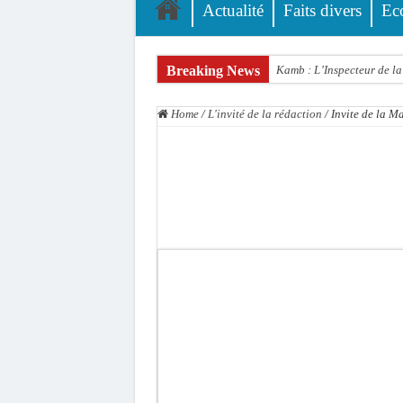
Actualité
Faits divers
Ec
Breaking News
Kamb : L’Inspecteur de la 
« Quand le mandat s’achèv
Home
/
L'invité de la rédaction
/
Invite de la 
Touba : convaincue d’avo
Le Sénégal bénéficie de 
Linguère : Un élève de 14
Gamou 1448 H / 2026 : le 
Assemblée nationale : Son
Passation de service au 3F
La communauté mouride en
Élections territoriales : 