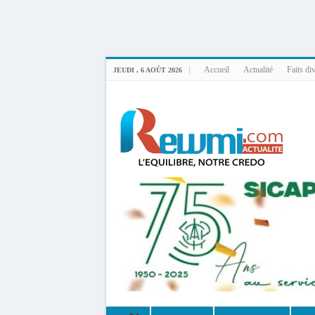
Uploader By Gse7en
Linux rewmi 5.15.0-164-generic #174-Ubuntu SMP Fri Nov 14 20:25:16 UTC 2
Accueil
Actualité
Faits di
JEUDI , 6 AOÛT 2026