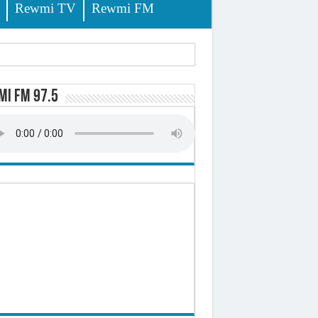
Rewmi TV
Rewmi FM
d)
i FM 97.5
 milliards de francs CFA