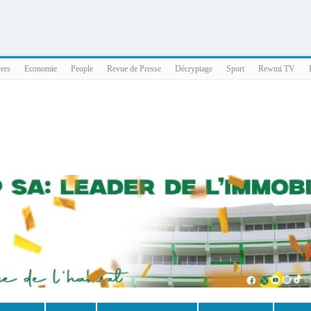
025 x86_64
vers
Economie
People
Revue de Presse
Décryptage
Sport
Rewmi TV