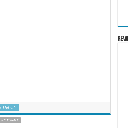
REW
LinkedIn
 LA MATINALE