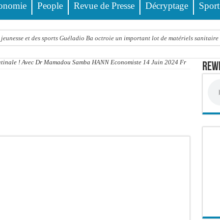
onomie
People
Revue de Presse
Décryptage
Sport
jeunesse et des sports Guéladio Ba octroie un important lot de matériels sanitaire
e, les discours ne suffisent plus » (Mamadou AW-Candidat à la mairie de Golf Su
Matinale ! Avec Dr Mamadou Samba HANN Economiste 14 Juin 2024 Fr
Rewm
ir été empoisonnée, Amy Dione désigne le coupable avant de mourir
trois nouveaux financements de la Banque mondiale d’un montant global de 220,71
 ans meurt noyé dans un bassin de rétention
Comité scientifique dévoile les fondements du thème central
ko valide onze dossiers chauds
PT : Soulèye Kane officiellement installé, il décline ses orientations
 deuil : Sokhna Mame Amy Mbacké, fille de Serigne Mountakha, rappelée à Dieu
le FDR dénonce un « report de fait » et exige une concertation politique immédiate