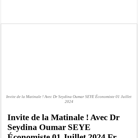
Affaire Pape Cheikh Diallo et Cie : Ousmane Kane prédit une « cascade de relax
Moustapha Dramé rejoint Pastef
Crise en Guinée Bissau : la médiation sénégalaise a présenté les contours de son
Un déficit de 128,9 milliards de francs CFA de la balance commerciale en juin
Scandale de pédophilie, acte contre nature : Un coach de football démasqué pour
Banditisme : Fily Sané, ancien Lieutenant du célèbre Ino, de nouveau Interpellé
Affaire Farba Ngom : La balle, dans le camp du procureur financier
Succession de Pape Thiaw : la bombe à retardement qui menace la FSF
Invite de la Matinale ! Avec Dr Seydina Oumar SEYE Économiste 01 Juillet
2024
Invite de la Matinale ! Avec Dr
Seydina Oumar SEYE
Économiste 01 Juillet 2024 Fr