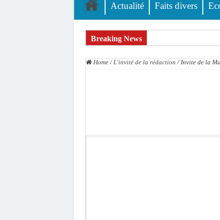
Actualité
Faits divers
Ec
Breaking News
L’accusation de transmission du VIH écartée : A
Home
/
L'invité de la rédaction
/
Invite de la 
Affaire des présumés homosexuels : voici la liste
Afrobasket U18 féminine : les Lioncelles chutent
Ziguinchor : électrocution du bétail, catastrophe
Affaire Khadim Ba : L’action publique éteinte, l
Aide aux ménages vulnérables : 92 976 ménages 
Secteur extractif au Sénégal : 303 milliards de
AfroBasket U18 masculin : le Sénégal domine le R
Fatick : Un carambolage entre trois véhicules fa
Bilan Magal de Touba : 244 interpellations, 110