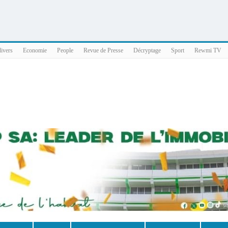
025 x86_64
divers
Economie
People
Revue de Presse
Décryptage
Sport
Rewmi TV