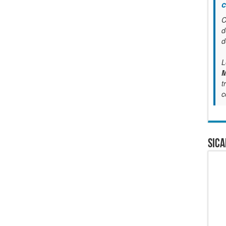
c
C
d
d
L
M
t
c
SICA