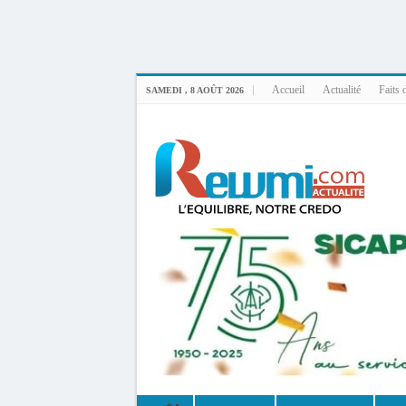
Uploader By Gse7en
Linux rewmi 5.15.0-164-generic #174-Ubuntu SMP Fri Nov 14 20:25:16 UTC 2
Accueil
Actualité
Faits 
SAMEDI , 8 AOÛT 2026