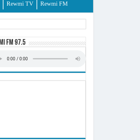
Rewmi TV
Rewmi FM
tés renvoyées devant le tribunal
i FM 97.5