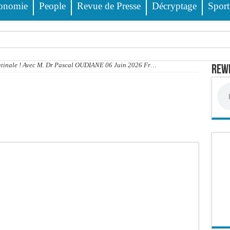
onomie
People
Revue de Presse
Décryptage
Sport
ss Dione, Kader Dia, Zale Mbaye, Dabakh, Pape Cheikh Diallo… la liste des célébri
Matinale ! Avec M. Dr Pascal OUDIANE 06 Juin 2026 Fr…
Rewm
 des 23 prévenus bénéficiant d’un « non-lieu »
 encore
 évitée de justesse
e PDG de Locafrique recouvre la liberté
ciblés, 135 000 FCFA prévus pour chaque famille
 FCFA de revenus générés par au premier semestre 2025
wanda et réussit son entrée en lice
it deux blessés, dont un grave
 déferrements, 2,4 millions FCFA d’amendes (Police)