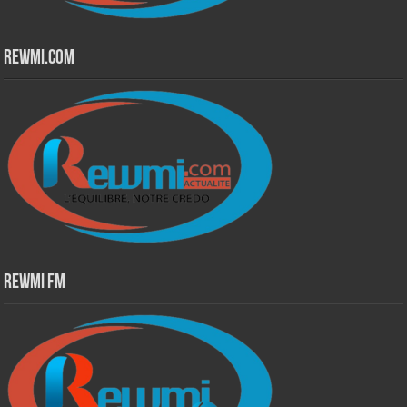
Rewmi.Com
Rewmi Fm