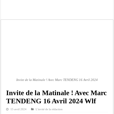
Afrobasket U18 féminine : les Lioncelles chutent encore
Ziguinchor : électrocution du bétail, catastrophe évitée de justesse
Affaire Khadim Ba : L’action publique éteinte, le PDG de Locafrique recouvre la
Aide aux ménages vulnérables : 92 976 ménages ciblés, 135 000 FCFA prévus p
Secteur extractif au Sénégal : 303 milliards de FCFA de revenus générés par au
AfroBasket U18 masculin : le Sénégal domine le Rwanda et réussit son entrée en
Fatick : Un carambolage entre trois véhicules fait deux blessés, dont un grave
Bilan Magal de Touba : 244 interpellations, 110 déferrements, 2,4 millions FCF
Invite de la Matinale ! Avec Marc TENDENG 16 Avril 2024
Invite de la Matinale ! Avec Marc
TENDENG 16 Avril 2024 Wlf
15 avril 2024
L'invité de la rédaction