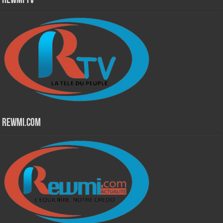
Rewmi TV
Rewmi.Com