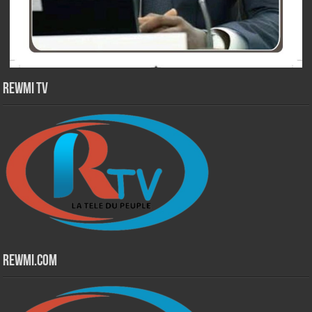
Rewmi TV
Rewmi.Com