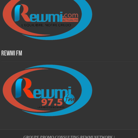
Rewmi Fm
GROUPE PROMO CONSULTING
REWMI NETWORK
|