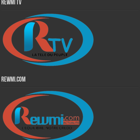
Rewmi TV
Rewmi.Com