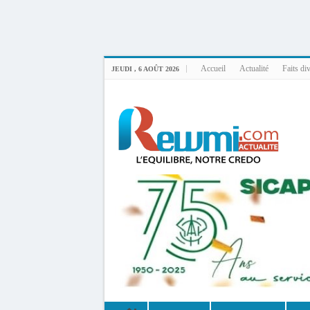
Uploader By Gse7en
Linux rewmi 5.15.0-164-generic #174-Ubuntu SMP Fri Nov 14 20:25:16 UTC 2
Accueil
Actualité
Faits di
JEUDI , 6 AOÛT 2026