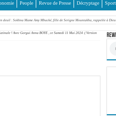
onomie
People
Revue de Presse
Décryptage
Sport
 deuil : Sokhna Mame Amy Mbacké, fille de Serigne Mountakha, rappelée à Dieu
le FDR dénonce un « report de fait » et exige une concertation politique immédiate
Matinale ! Avec Gorgui Anna BOYE , ce Samedi 11 Mai 2024. ( Version
Rewm
rdict tombe pour Lamignou Darou, Oustaze Thiep et Ndiaye Touba
’ONU: le soutien de Diomaye «est venu un peu tard», selon Pr Carlos Lopez
 Sen Oscar perd un hangar de deux hectares dans un violent incendie
t de presse Jamra reporté à la demande de ses avocats
all est «celui qui est en plus grande difficulté», analyse Carlos Lopez
balise l’émergence sénégalaise
STEF À L’ASSEMBLÉE — LE FRAPP SUR LE FRONT POPULAIRE : Le « PROJET » a
Thierno Alia MBENGUE plaide pour une énergie au service de la transformation éc