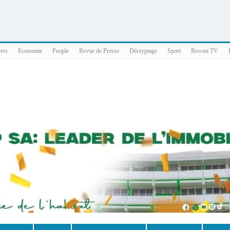
025 x86_64
vers
Economie
People
Revue de Presse
Décryptage
Sport
Rewmi TV