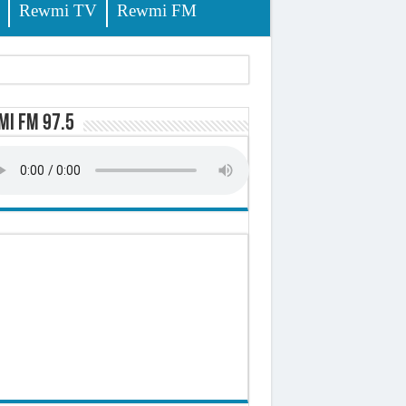
Rewmi TV
Rewmi FM
i FM 97.5
-t-il explosé ?
onomique et sociale du Sénégal