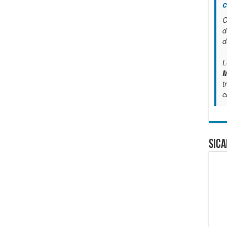
c
C
d
d
L
M
t
c
SICA