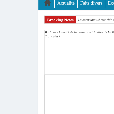
Actualité
Faits divers
Ec
Breaking News
La communauté mouride en
Élections territoriales : 
Home
/
L'invité de la rédaction
/
Invitée de la 
Tribunal de Dakar: Le ve
Française)
Candidature de Macky à l
Diamniadio : l’entreprise
Affaire F. B. G. : le poin
Election à l’ONU: Macky S
SENELEC : La torche qui 
KIIRAAY AU PALAIS — PA
Électrification rurale : 