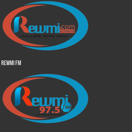
Rewmi Fm