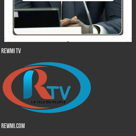
Rewmi TV
Rewmi.Com