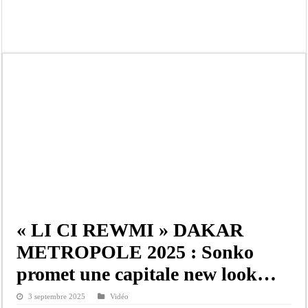
Ousmane Sonko crache ses vérités à Diomaye: « Des vies ne sont pas tombées p
Élections municipales : le calendrier fait débat
Gamou de Tivaouane 2026 : Habib Sy Mansour met en garde les influenceurs cont
Tivaouane : les recommandations du Khalife général des Tidianes pour le Gam
Dakar : vaste opération de la Gendarmerie, 60 abris provisoires démantelés et 2
Dahra Djoloff a vibré au rythme réservant un accueil exceptionnel au Présiden
Inondations à Linguère, le ministre Idrissa Samb apporte son soutien aux sinistr
Affaire Pape Cheikh Diallo et Cie : Ousmane Kane prédit une « cascade de relax
« LI CI REWMI » DAKAR
METROPOLE 2025 : Sonko
promet une capitale new look…
3 septembre 2025
Vidéo