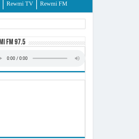
Rewmi TV
Rewmi FM
i FM 97.5
-t-il explosé ?
onomique et sociale du Sénégal