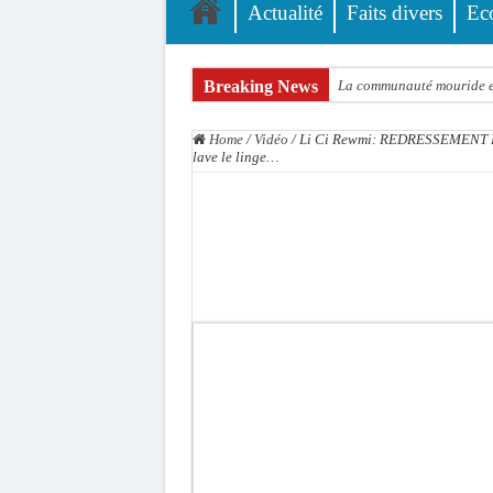
Actualité
Faits divers
Ec
Breaking News
La communauté mouride en
Élections territoriales : 
Home
/
Vidéo
/
Li Ci Rewmi: REDRESSEMENT DE
Tribunal de Dakar: Le ve
lave le linge…
Candidature de Macky à l
Diamniadio : l’entreprise
Affaire F. B. G. : le poin
Election à l’ONU: Macky S
SENELEC : La torche qui 
KIIRAAY AU PALAIS — PA
Électrification rurale : 