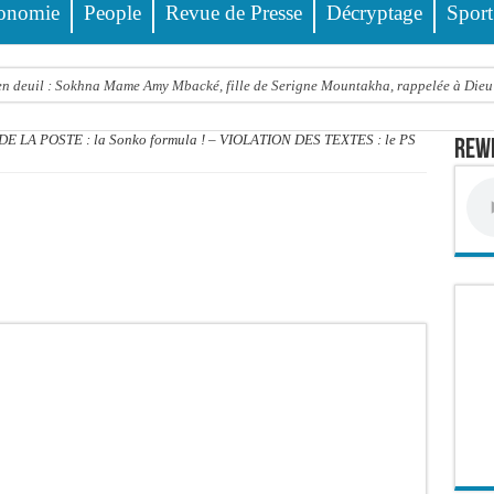
onomie
People
Revue de Presse
Décryptage
Sport
 deuil : Sokhna Mame Amy Mbacké, fille de Serigne Mountakha, rappelée à Dieu
le FDR dénonce un « report de fait » et exige une concertation politique immédiate
 LA POSTE : la Sonko formula ! – VIOLATION DES TEXTES : le PS
Rewm
rdict tombe pour Lamignou Darou, Oustaze Thiep et Ndiaye Touba
’ONU: le soutien de Diomaye «est venu un peu tard», selon Pr Carlos Lopez
 Sen Oscar perd un hangar de deux hectares dans un violent incendie
t de presse Jamra reporté à la demande de ses avocats
all est «celui qui est en plus grande difficulté», analyse Carlos Lopez
balise l’émergence sénégalaise
STEF À L’ASSEMBLÉE — LE FRAPP SUR LE FRONT POPULAIRE : Le « PROJET » a
Thierno Alia MBENGUE plaide pour une énergie au service de la transformation éc