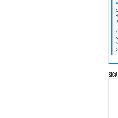
c
C
d
d
L
M
t
c
SICA