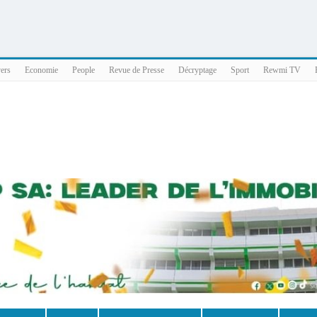
025 x86_64
vers
Economie
People
Revue de Presse
Décryptage
Sport
Rewmi TV