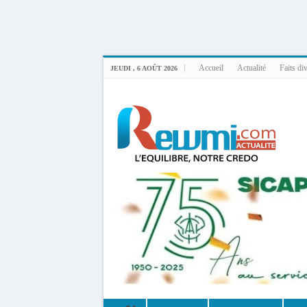
Uploader By Gse7en
Linux rewmi 5.15.0-164-generic #174-Ubuntu SMP Fri Nov 14 20:25:16 UTC 2
Accueil
Actualité
Faits di
JEUDI , 6 AOÛT 2026