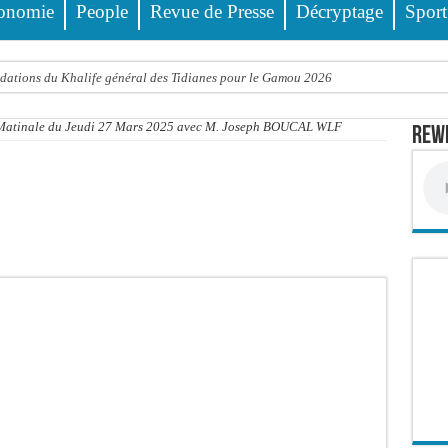
onomie
People
Revue de Presse
Décryptage
Sport
dations du Khalife général des Tidianes pour le Gamou 2026
e la Gendarmerie, 60 abris provisoires démantelés et 27 personnes interpellées
a Matinale du Jeudi 27 Mars 2025 avec M. Joseph BOUCAL WLF
Rewm
 rythme réservant un accueil exceptionnel au Président du Pastef Ousmane Sonko
 ministre Idrissa Samb apporte son soutien aux sinistrés
o et Cie : Ousmane Kane prédit une « cascade de relaxes » devant le tribunal si…
 Pastef
a médiation sénégalaise a présenté les contours de son mandat aux autorités de tran
ards de francs CFA de la balance commerciale en juin
cte contre nature : Un coach de football démasqué pour viols répétés sur de jeunes
ncien Lieutenant du célèbre Ino, de nouveau Interpellé