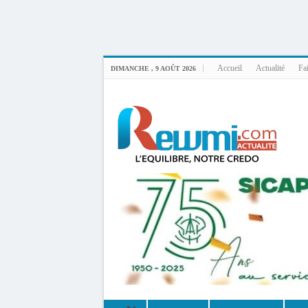
Uploader By Gse7en
Linux rewmi 5.15.0-164-generic #174-Ubuntu SMP Fri Nov 14 20:25:16 UTC 2
Accueil
Actualité
Fai
DIMANCHE , 9 AOÛT 2026