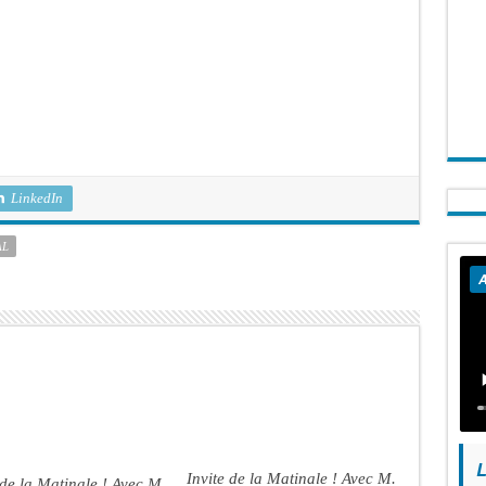
LinkedIn
AL
A
L
Invite de la Matinale ! Avec M.
 de la Matinale ! Avec M.