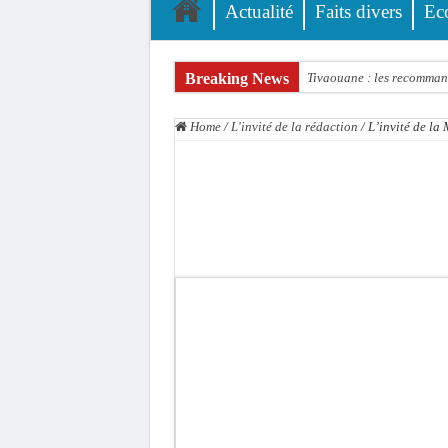
Actualité
Faits divers
Ec
Breaking News
Tivaouane : les recomman
Dakar : vaste opération d
Home
/
L'invité de la rédaction
/
L’invité de l
Dahra Djoloff a vibré au
Inondations à Linguère, le
Affaire Pape Cheikh Diall
Moustapha Dramé rejoint
Crise en Guinée Bissau : l
Un déficit de 128,9 milli
Scandale de pédophilie, a
Banditisme : Fily Sané, a