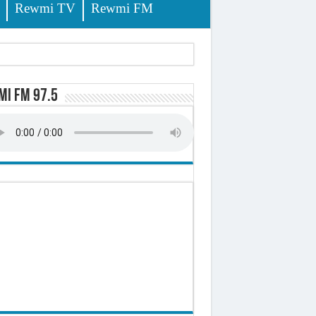
Rewmi TV
Rewmi FM
i FM 97.5
sition (officiel)
 élèves