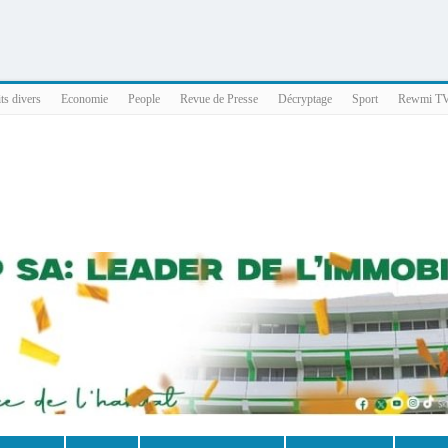
025 x86_64
ts divers
Economie
People
Revue de Presse
Décryptage
Sport
Rewmi T