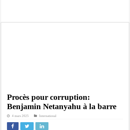
Tribunal de Dakar: Le verdict tombe pour Lamignou Darou, Oustaze Thiep et N
Candidature de Macky à l’ONU: le soutien de Diomaye «est venu un peu tard», 
Diamniadio : l’entreprise Sen Oscar perd un hangar de deux hectares dans un vi
Affaire F. B. G. : le point de presse Jamra reporté à la demande de ses avocats
Election à l’ONU: Macky Sall est «celui qui est en plus grande difficulté», anal
SENELEC : La torche qui balise l’émergence sénégalaise
KIIRAAY AU PALAIS — PASTEF À L’ASSEMBLÉE — LE FRAPP SUR LE FRONT POP
Électrification rurale : Thierno Alia MBENGUE plaide pour une énergie au serv
Procès pour corruption:
Benjamin Netanyahu à la barre
4 mars 2025
International