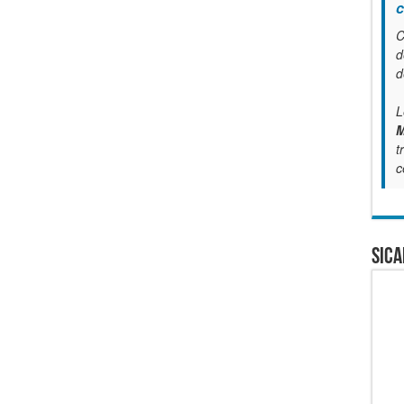
c
C
d
d
L
M
t
c
SICA