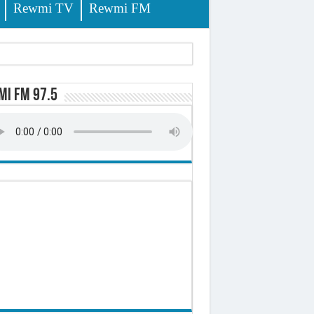
Rewmi TV
Rewmi FM
i FM 97.5
-t-il explosé ?
onomique et sociale du Sénégal