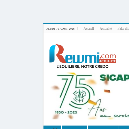
Uploader By Gse7en
Linux rewmi 5.15.0-164-generic #174-Ubuntu SMP Fri Nov 14 20:25:16 UTC 2
Accueil
Actualité
Faits di
JEUDI , 6 AOÛT 2026