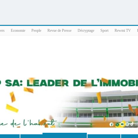
025 x86_64
vers
Economie
People
Revue de Presse
Décryptage
Sport
Rewmi TV