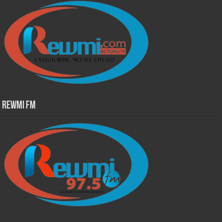
Rewmi Fm