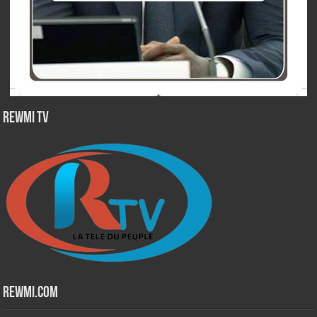
Rewmi TV
Rewmi.Com