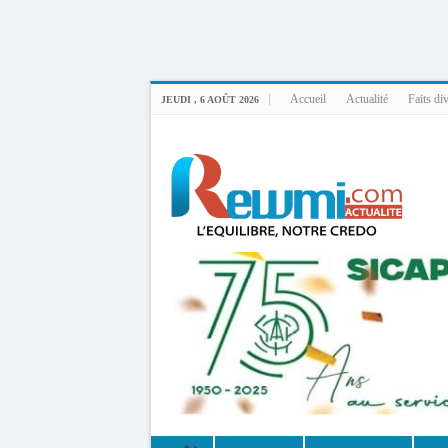
Uploader By Gse7en
Linux rewmi 5.15.0-164-generic #174-Ubuntu SMP Fri Nov 14 20:25:16 UTC 2
Accueil
Actualité
Faits di
JEUDI , 6 AOÛT 2026