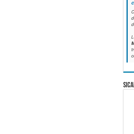
c
C
d
d
L
M
t
c
SICA