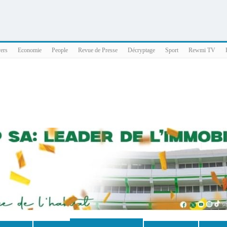
025 x86_64
vers
Economie
People
Revue de Presse
Décryptage
Sport
Rewmi TV