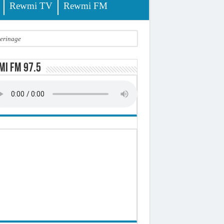
Rewmi TV
Rewmi FM
lerinage
ire octroyé
i FM 97.5
d)
 milliards de francs CFA