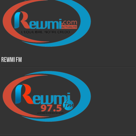
Rewmi Fm