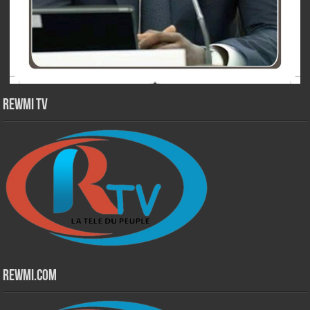
Rewmi TV
Rewmi.Com