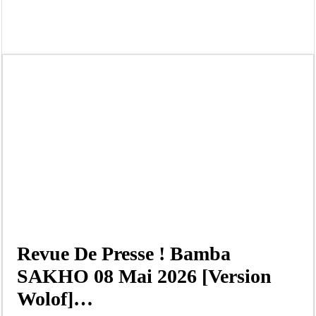
Afrobasket U18 féminine : les Lioncelles chutent encore
Ziguinchor : électrocution du bétail, catastrophe évitée de justesse
Affaire Khadim Ba : L’action publique éteinte, le PDG de Locafrique recouvre la
Aide aux ménages vulnérables : 92 976 ménages ciblés, 135 000 FCFA prévus p
Secteur extractif au Sénégal : 303 milliards de FCFA de revenus générés par au
AfroBasket U18 masculin : le Sénégal domine le Rwanda et réussit son entrée en
Fatick : Un carambolage entre trois véhicules fait deux blessés, dont un grave
Bilan Magal de Touba : 244 interpellations, 110 déferrements, 2,4 millions FCF
Revue De Presse ! Bamba
SAKHO 08 Mai 2026 [Version
Wolof]…