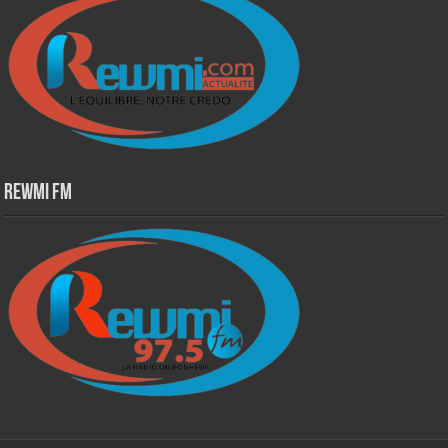
Rewmi Fm