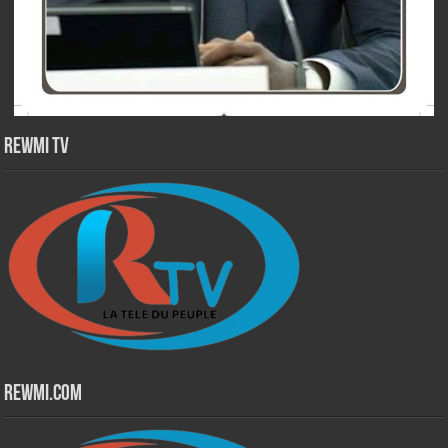
Rewmi TV
Rewmi.Com