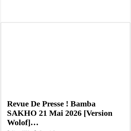
Bilan Magal de Touba : 244 interpellations, 110 déferrements, 2,4 millions FCF
Tragédie à Guinaw-Rails Sud : il poignarde à mort son frère aîné
Prétendu contrat de 50 millions FCFA : la LONASE dément tout lien avec « Fénia
Assemblée nationale : une session extraordinaire convoquée sur les exonérations 
Don de sang : Pastef lance un appel à ses militants, sympathisants et à l’ensemb
Chavirement d’une pirogue à Djibonker: une fillette décède, des rescapés dans u
Hajj 2027 : le RENOPHUS lance officiellement les préparatifs sous l’égide de l
Kamb, l’Inspecteur de la jeunesse et des sports Guéladio Ba en tournée, un impor
Revue De Presse ! Bamba
SAKHO 21 Mai 2026 [Version
Wolof]…