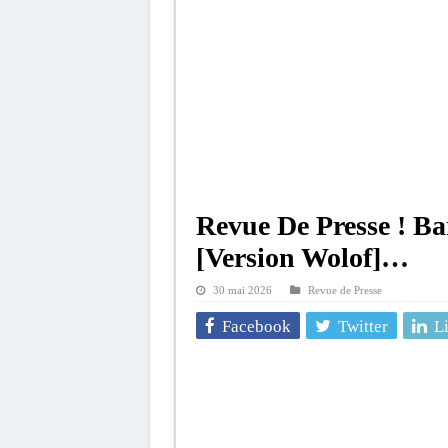
Revue De Presse ! 
[Version Wolof]…
30 mai 2026
Revue de Presse
Facebook
Twitter
L