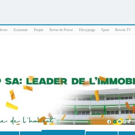
025 x86_64
divers
Economie
People
Revue de Presse
Décryptage
Sport
Rewmi TV