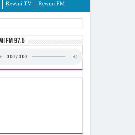
Rewmi TV
Rewmi FM
i FM 97.5
sition (officiel)
 élèves