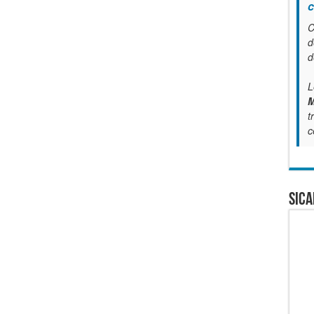
c
C
d
d
L
M
t
c
SICA