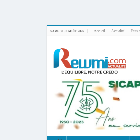
Uploader By Gse7en
Linux rewmi 5.15.0-164-generic #174-Ubuntu SMP Fri Nov 14 20:25:16 UTC 2
Accueil
Actualité
Faits 
SAMEDI , 8 AOÛT 2026