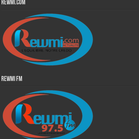
Rewmi.Com
Rewmi Fm