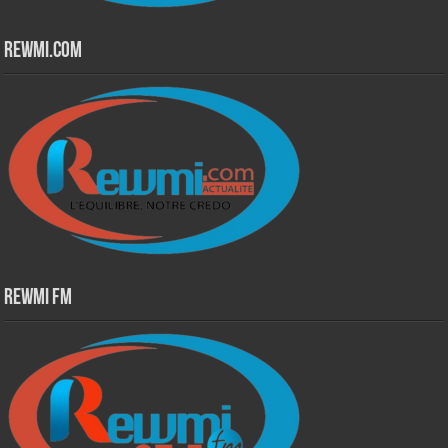
Rewmi.Com
Rewmi Fm