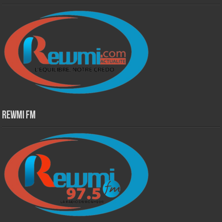
Rewmi Fm