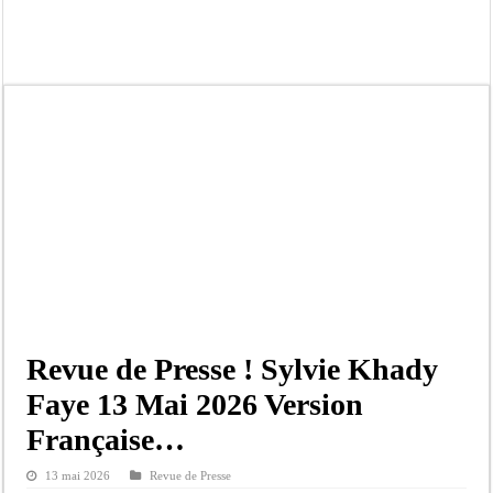
Ousmane Sonko crache ses vérités à Diomaye: « Des vies ne sont pas tombées p
Élections municipales : le calendrier fait débat
Gamou de Tivaouane 2026 : Habib Sy Mansour met en garde les influenceurs cont
Tivaouane : les recommandations du Khalife général des Tidianes pour le Gam
Dakar : vaste opération de la Gendarmerie, 60 abris provisoires démantelés et 2
Dahra Djoloff a vibré au rythme réservant un accueil exceptionnel au Présiden
Inondations à Linguère, le ministre Idrissa Samb apporte son soutien aux sinistr
Affaire Pape Cheikh Diallo et Cie : Ousmane Kane prédit une « cascade de relax
Revue de Presse ! Sylvie Khady
Faye 13 Mai 2026 Version
Française…
13 mai 2026
Revue de Presse