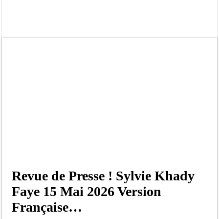
Kamb, l’Inspecteur de la jeunesse et des sports Guéladio Ba en tournée, un impor
« Quand le mandat s’achève, les discours ne suffisent plus » (Mamadou AW-Cand
Touba : convaincue d’avoir été empoisonnée, Amy Dione désigne le coupable av
Le Sénégal bénéficie de trois nouveaux financements de la Banque mondiale d’u
Linguère : Un élève de 14 ans meurt noyé dans un bassin de rétention
Gamou 1448 H / 2026 : le Comité scientifique dévoile les fondements du thème c
Assemblée nationale : Sonko valide onze dossiers chauds
Passation de service au 3FPT : Soulèye Kane officiellement installé, il décline s
Revue de Presse ! Sylvie Khady
Faye 15 Mai 2026 Version
Française…