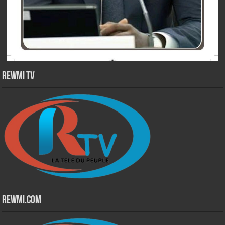
Rewmi TV
Rewmi.Com