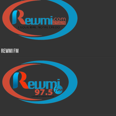
Rewmi Fm