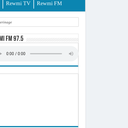
Rewmi TV
Rewmi FM
lerinage
ire octroyé
i FM 97.5
d)
 milliards de francs CFA