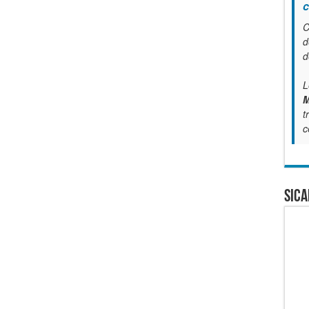
c
C
d
d
L
M
t
c
SICA