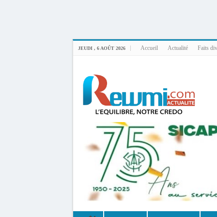
Uploader By Gse7en
Linux rewmi 5.15.0-164-generic #174-Ubuntu SMP Fri Nov 14 20:25:16 UTC 2
Accueil
Actualité
Faits di
JEUDI , 6 AOÛT 2026