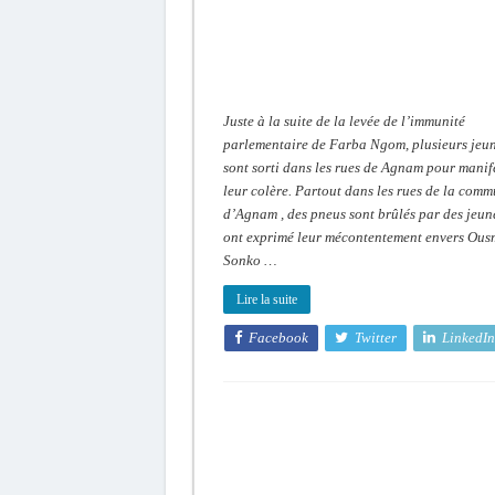
jeunes
d’Agnam
ont
manifesté
dans
les
rues
Juste à la suite de la levée de l’immunité
parlementaire de Farba Ngom, plusieurs jeu
sont sorti dans les rues de Agnam pour manif
leur colère. Partout dans les rues de la com
d’Agnam , des pneus sont brûlés par des jeun
ont exprimé leur mécontentement envers Ou
Sonko …
Lire la suite
Facebook
Twitter
LinkedIn