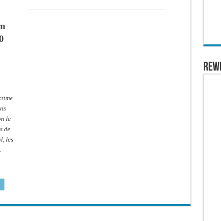
om
0
REW
ctime
ons
n le
s de
l, les
…