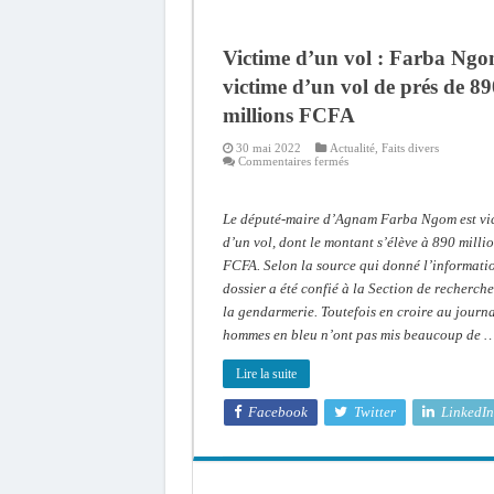
Victime d’un vol : Farba Ng
victime d’un vol de prés de 89
millions FCFA
30 mai 2022
Actualité
,
Faits divers
sur
Commentaires fermés
Victime
d’un
vol
:
Le député-maire d’Agnam Farba Ngom est vi
Farba
Ngom
d’un vol, dont le montant s’élève à 890 milli
victime
FCFA. Selon la source qui donné l’informatio
d’un
vol
dossier a été confié à la Section de recherche
de
prés
la gendarmerie. Toutefois en croire au journa
de
890
hommes en bleu n’ont pas mis beaucoup de 
millions
FCFA
Lire la suite
Facebook
Twitter
LinkedIn