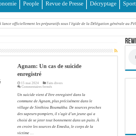
onomie
People
Revue de Presse
Décryptage
Sport
ance officiellement les préparatifs sous l’égide de la Délégation générale au Pè
eunesse et des sports Guéladio Ba en tournée, un important lot de matériels sanita
Rewm
e, les discours ne suffisent plus » (Mamadou AW-Candidat à la mairie de Golf Su
ir été empoisonnée, Amy Dione désigne le coupable avant de mourir
trois nouveaux financements de la Banque mondiale d’un montant global de 220,71
Agnam: Un cas de suicide
 ans meurt noyé dans un bassin de rétention
enregistré
é
Comité scientifique dévoile les fondements du thème central
15 mai 2024
Faits divers
sur
Commentaires fermés
Agnam:
ko valide onze dossiers chauds
Un
Un suicide vient d’être enregistré dans la
cas
commune de Agnam, plus précisément dans le
PT : Soulèye Kane officiellement installé, il décline ses orientations
de
suicide
village de Sinthiou Boumakha. De sources proches
enregistré
 deuil : Sokhna Mame Amy Mbacké, fille de Serigne Mountakha, rappelée à Dieu
des sapeurs-pompiers, il s’agit d’un jeune qui a
choisi de se jeter tout bonnement dans un puits. À
en croire les sources de Emedia, le corps de la
victime …