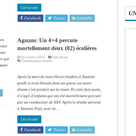
Lire la suite
U
Facebook
Twitter
LinkedIn
Agnam: Un 4×4 percute
nes
ester
mortellement deux (02) écolières
mune
24 octobre 2023
Faits divers
es qui
sur
Commentaires fermés
Agnam:
smane
Un
4×4
percute
Aprés la mort de trois élèves résident à Tassette
mortellement
deux
peulh et trois blessés dont un grave, un autre
(02)
drame s’est produit sur la route. Et cette fois aussi,
écolières
il s’agit d’enfants qui ont été mortellement percuté
par un conducteur de 4X4. Après le drame survenu
à Tassette Peul, avec la …
Lire la suite
Facebook
Twitter
LinkedIn