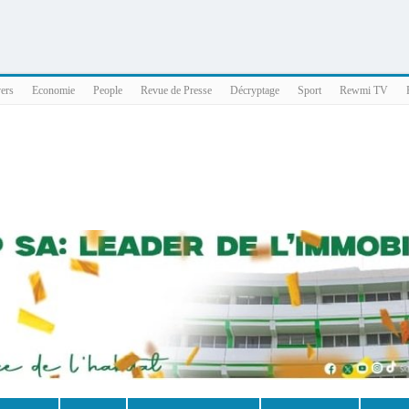
025 x86_64
vers
Economie
People
Revue de Presse
Décryptage
Sport
Rewmi TV