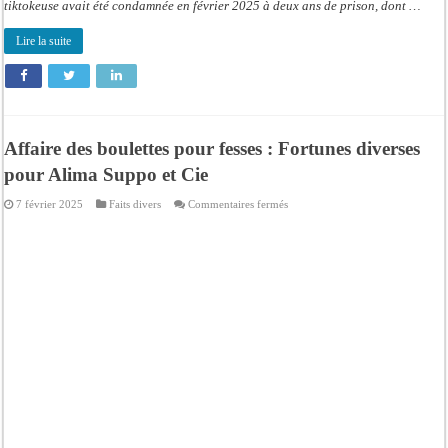
tiktokeuse avait été condamnée en février 2025 à deux ans de prison, dont …
Lire la suite
Affaire des boulettes pour fesses : Fortunes diverses
pour Alima Suppo et Cie
sur
7 février 2025
Faits divers
Commentaires fermés
Affaire
des
boulettes
pour
fesses
:
Fortunes
diverses
pour
Alima
Suppo
et
Cie