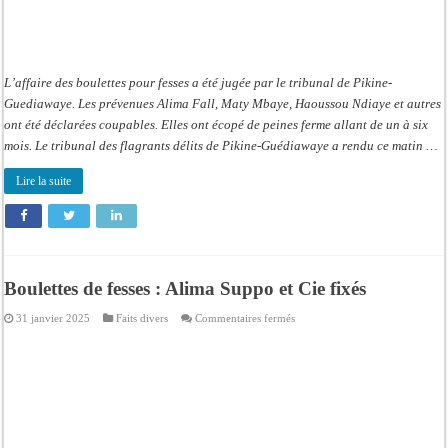
L’affaire des boulettes pour fesses a été jugée par le tribunal de Pikine-
Guediawaye. Les prévenues Alima Fall, Maty Mbaye, Haoussou Ndiaye et autres
ont été déclarées coupables. Elles ont écopé de peines ferme allant de un à six
mois. Le tribunal des flagrants délits de Pikine-Guédiawaye a rendu ce matin …
Lire la suite
Boulettes de fesses : Alima Suppo et Cie fixés
sur
31 janvier 2025
Faits divers
Commentaires fermés
Boulettes
de
fesses
:
Alima
Suppo
et
Cie
fixés