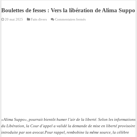
Ousmane Sonko crache ses vérités à Diomaye: « Des vies ne sont pas tombées p
Boulettes de fesses : Vers la libération de Alima Suppo
Élections municipales : le calendrier fait débat
sur
20 mai 2025
Faits divers
Commentaires fermés
Gamou de Tivaouane 2026 : Habib Sy Mansour met en garde les influenceurs cont
Boulettes
de
fesses
Tivaouane : les recommandations du Khalife général des Tidianes pour le Gam
:
Vers
Dakar : vaste opération de la Gendarmerie, 60 abris provisoires démantelés et 2
la
libération
de
Dahra Djoloff a vibré au rythme réservant un accueil exceptionnel au Présiden
Alima
Suppo
Inondations à Linguère, le ministre Idrissa Samb apporte son soutien aux sinistr
Affaire Pape Cheikh Diallo et Cie : Ousmane Kane prédit une « cascade de relax
«Alima Suppo», pourrait bientôt humer l’air de la liberté. Selon les informations
du Libération, la Cour d’appel a validé la demande de mise en liberté provisoire
introduite par son avocat.Pour rappel, rembobine la même source, la célèbre