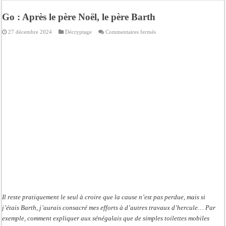
Kamb, l’Inspecteur de la jeunesse et des sports Guéladio Ba en tournée, un impor
Go : Après le père Noël, le père Barth
« Quand le mandat s’achève, les discours ne suffisent plus » (Mamadou AW-Cand
sur
27 décembre 2024
Décryptage
Commentaires fermés
Touba : convaincue d’avoir été empoisonnée, Amy Dione désigne le coupable av
Go :
Après
le
Le Sénégal bénéficie de trois nouveaux financements de la Banque mondiale d’u
père
Noël,
Linguère : Un élève de 14 ans meurt noyé dans un bassin de rétention
le
père
Barth
Gamou 1448 H / 2026 : le Comité scientifique dévoile les fondements du thème c
Assemblée nationale : Sonko valide onze dossiers chauds
Passation de service au 3FPT : Soulèye Kane officiellement installé, il décline s
Il reste pratiquement le seul à croire que la cause n’est pas perdue, mais si
j’étais Barth, j’aurais consacré mes efforts à d’autres travaux d’hercule… Par
exemple, comment expliquer aux sénégalais que de simples toilettes mobiles