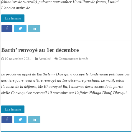
(chinoises de surcroît), puissent nous coûter 10 millions de francs, l’unité.
L’ancien maire de …
Lire la suite
Barth’ renvoyé au 1er décembre
sur
10 novembre 2021
Actualité
Commentaires fermés
Barth’
renvoyé
au
1er
Le procès en appel de Barthélémy Dias qui a occupé le landerneau politique ces
décembre
derniers jours vient d’être renvoyé au 1er décembre prochain. Le motif, selon
l’avocat de la défense, Me Khoureyssi Ba, l’absence des avocats de la partie
civile.Convoqué ce mercredi 10 novembre sur l’affaire Ndiaga Diouf, Dias qui
…
Lire la suite