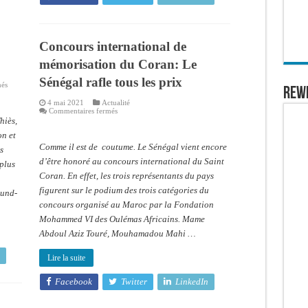
Concours international de
mémorisation du Coran: Le
Sénégal rafle tous les prix
sur
més
REW
THIÈS
:
4 mai 2021
Actualité
Un
sur
Commentaires fermés
imam
Concours
hiès,
appelle
international
à
on et
de
revivifier
mémorisation
Comme il est de coutume. Le Sénégal vient encore
s
le
du
coran
Coran:
d’être honoré au concours international du Saint
 plus
Le
Coran. En effet, les trois représentants du pays
Sénégal
rafle
figurent sur le podium des trois catégories du
ound-
tous
les
concours organisé au Maroc par la Fondation
prix
Mohammed VI des Oulémas Africains. Mame
Abdoul Aziz Touré, Mouhamadou Mahi …
Lire la suite
Facebook
Twitter
LinkedIn