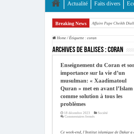
Actualité
Faits divers
Ec
Breaking News
Affaire Pape Cheikh Diall
Moustapha Dramé rejoint
Home
/
Étiquette :
coran
Crise en Guinée Bissau : l
Archives de balises :
coran
Un déficit de 128,9 milli
Scandale de pédophilie, a
Enseignement du Coran et so
Banditisme : Fily Sané, a
importance sur la vie d’un
musulman: « Xaadimatoul
Affaire Farba Ngom : La b
Quran » met en avant l’Islam
Succession de Pape Thiaw
comme solution à tous les
Baisse des réserves de sa
problèmes
Un tribunal américain blo
18 décembre 2023
Société
sur
Commentaires fermés
Enseignement
du
Coran
et
Ce week-end, l’Institut islamique de Dakar a 
son