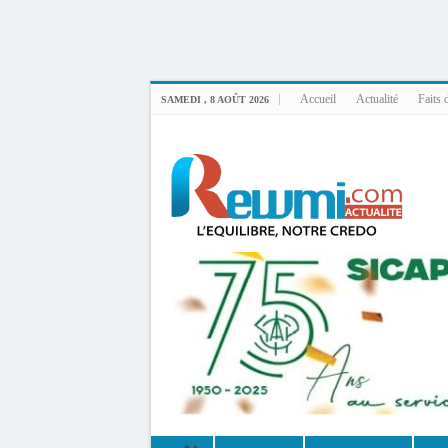
Uploader By Gse7en
Linux rewmi 5.15.0-164-generic #174-Ubuntu SMP Fri Nov 14 20:25:16 UTC 2
Accueil
Actualité
Faits 
SAMEDI , 8 AOÛT 2026