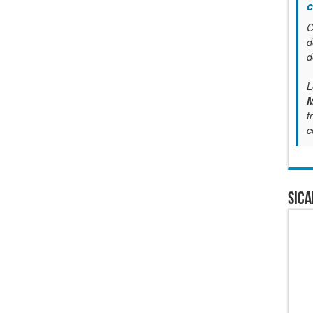
c
C
d
d
L
M
t
c
SICA