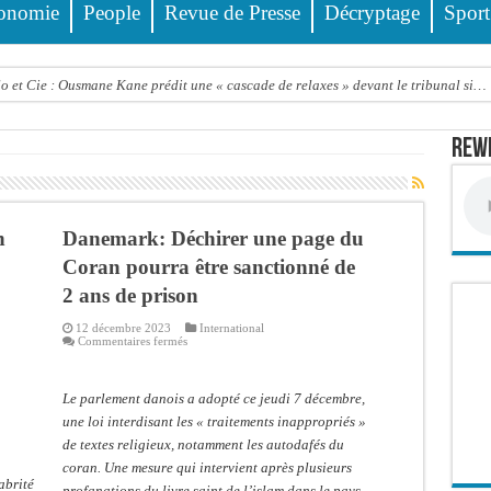
onomie
People
Revue de Presse
Décryptage
Sport
o et Cie : Ousmane Kane prédit une « cascade de relaxes » devant le tribunal si…
 Pastef
Rewm
a médiation sénégalaise a présenté les contours de son mandat aux autorités de tran
ards de francs CFA de la balance commerciale en juin
cte contre nature : Un coach de football démasqué pour viols répétés sur de jeunes
n
Danemark: Déchirer une page du
ncien Lieutenant du célèbre Ino, de nouveau Interpellé
Coran pourra être sanctionné de
2 ans de prison
alle, dans le camp du procureur financier
12 décembre 2023
International
 : la bombe à retardement qui menace la FSF
sur
Commentaires fermés
Danemark:
ng : au CNTS de Dakar, des citoyens répondent à l’appel de Pastef
Déchirer
une
page
Le parlement danois a adopté ce jeudi 7 décembre,
que la construction de la salle de bal de Trump à la Maison-Blanche
du
Coran
une loi interdisant les « traitements inappropriés »
pourra
de textes religieux, notamment les autodafés du
être
sanctionné
coran. Une mesure qui intervient après plusieurs
de
abrité
2
profanations du livre saint de l’islam dans le pays