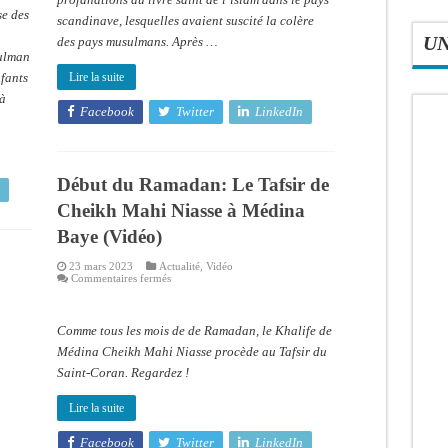
ans
se des
de
scandinave, lesquelles avaient suscité la colère
prison
U
des pays musulmans. Après …
sulman
nfants
Lire la suite
 à
Facebook
Twitter
LinkedIn
Début du Ramadan: Le Tafsir de
Cheikh Mahi Niasse à Médina
Baye (Vidéo)
23 mars 2023
Actualité
,
Vidéo
sur
Commentaires fermés
Début
du
Ramadan:
Le
Comme tous les mois de de Ramadan, le Khalife de
Tafsir
de
Médina Cheikh Mahi Niasse procède au Tafsir du
Cheikh
Saint-Coran. Regardez !
Mahi
Niasse
à
Lire la suite
Médina
Baye
(Vidéo)
Facebook
Twitter
LinkedIn