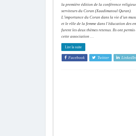
importance
la première édition de la conférence religieu
sur
serviteurs du Coran (Xaadimatoul Quran).
la
vie
L’importance du Coran dans la vie d’un mu
d’un
musulman:
et le rôle de la femme dans l’éducation des e
« Xaadimatoul
Quran »
furent les deux thèmes retenus. Ils ont permis
met
cette association …
en
avant
l’Islam
Lire la suite
comme
solution
à
Facebook
Twitter
LinkedIn
tous
les
problèmes