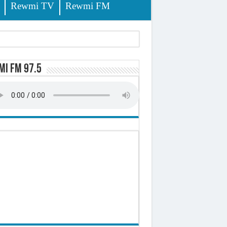
Rewmi TV
Rewmi FM
i FM 97.5
sition (officiel)
 élèves