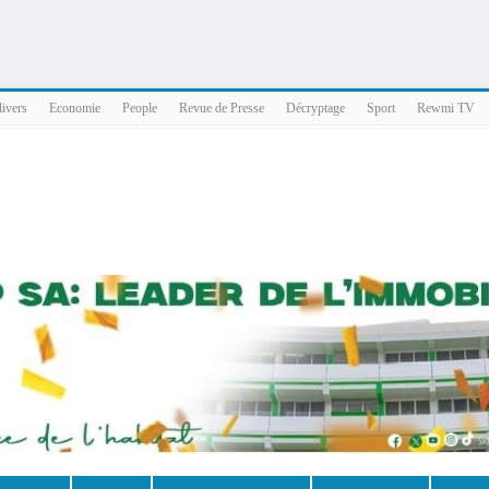
025 x86_64
divers
Economie
People
Revue de Presse
Décryptage
Sport
Rewmi TV