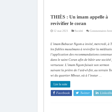
THIÈS : Un imam appelle à
revivifier le coran
12 mai 2021
Société
Commentaires fer
L’imam Babacar Ngom a invité, mercredi, à T
les fidèles musulmans à revivifier la méditati
l’application des recommandations contenue
dans le saint Coran afin de bâtir une société
vertueuse. L’imam Ngom faisait son sermon
suivant la prière de l’aid-el-fitr, au terrain T
wi du quartier Mbour, où à l’instar …
Lire la suite
Facebook
Twitter
LinkedIn