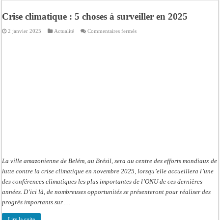
Crise en Guinée Bissau : la médiation sénégalaise a présenté les contours de son
Crise climatique : 5 choses à surveiller en 2025
Un déficit de 128,9 milliards de francs CFA de la balance commerciale en juin
sur
2 janvier 2025
Actualité
Commentaires fermés
Scandale de pédophilie, acte contre nature : Un coach de football démasqué pour
Crise
climatique
:
Banditisme : Fily Sané, ancien Lieutenant du célèbre Ino, de nouveau Interpellé
5
choses
Affaire Farba Ngom : La balle, dans le camp du procureur financier
à
surveiller
en
Succession de Pape Thiaw : la bombe à retardement qui menace la FSF
2025
Baisse des réserves de sang : au CNTS de Dakar, des citoyens répondent à l’appe
Un tribunal américain bloque la construction de la salle de bal de Trump à la 
La ville amazonienne de Belém, au Brésil, sera au centre des efforts mondiaux de
lutte contre la crise climatique en novembre 2025, lorsqu’elle accueillera l’une
des conférences climatiques les plus importantes de l’ONU de ces dernières
années. D’ici là, de nombreuses opportunités se présenteront pour réaliser des
progrès importants sur …
Lire la suite