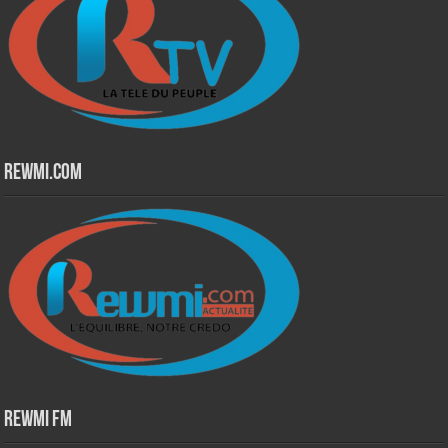
Rewmi.Com
Rewmi Fm