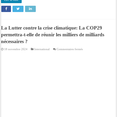
La Lutter contre la crise climatique: La COP29
permettra-t-elle de réunir les milliers de milliards
nécessaires ?
sur
18 novembre 2024
International
Commentaires fermés
La
Lutter
contre
la
crise
climatique:
La
COP29
permettra-
t-
elle
de
réunir
les
milliers
de
milliards
nécessaires
?