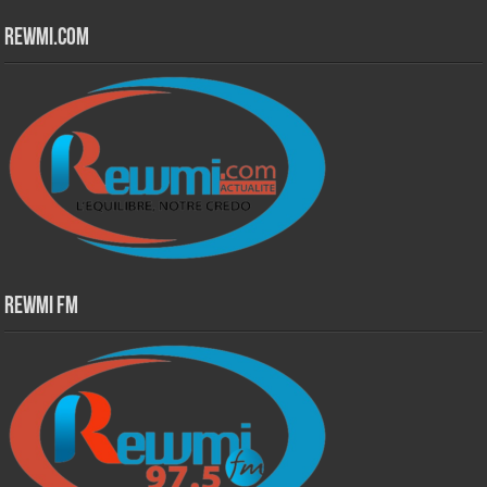
Rewmi.Com
Rewmi Fm