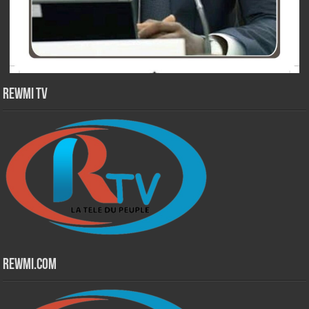
Rewmi TV
Rewmi.Com