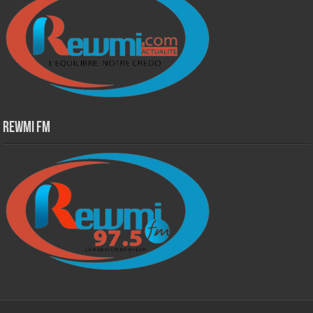
Rewmi Fm