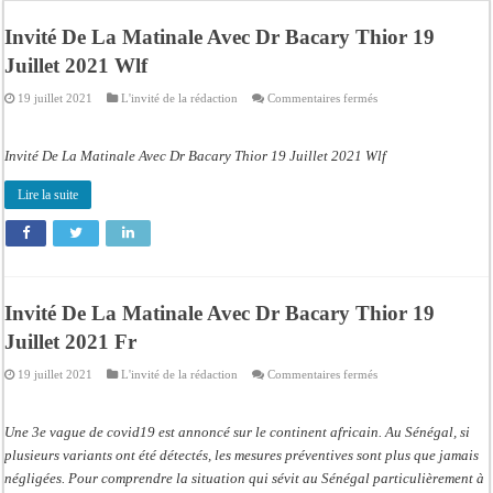
Bilan Magal de Touba : 244 interpellations, 110 déferrements, 2,4 millions FCF
Invité De La Matinale Avec Dr Bacary Thior 19
Tragédie à Guinaw-Rails Sud : il poignarde à mort son frère aîné
Juillet 2021 Wlf
Prétendu contrat de 50 millions FCFA : la LONASE dément tout lien avec « Fénia
sur
19 juillet 2021
L'invité de la rédaction
Commentaires fermés
Assemblée nationale : une session extraordinaire convoquée sur les exonérations 
Invité
De
La
Don de sang : Pastef lance un appel à ses militants, sympathisants et à l’ensemb
Matinale
Invité De La Matinale Avec Dr Bacary Thior 19 Juillet 2021 Wlf
Avec
Dr
Chavirement d’une pirogue à Djibonker: une fillette décède, des rescapés dans u
Bacary
Lire la suite
Thior
Hajj 2027 : le RENOPHUS lance officiellement les préparatifs sous l’égide de l
19
Juillet
2021
Kamb, l’Inspecteur de la jeunesse et des sports Guéladio Ba en tournée, un impor
Wlf
Invité De La Matinale Avec Dr Bacary Thior 19
Juillet 2021 Fr
sur
19 juillet 2021
L'invité de la rédaction
Commentaires fermés
Invité
De
La
Matinale
Une 3e vague de covid19 est annoncé sur le continent africain. Au Sénégal, si
Avec
Dr
plusieurs variants ont été détectés, les mesures préventives sont plus que jamais
Bacary
négligées. Pour comprendre la situation qui sévit au Sénégal particulièrement à
Thior
19