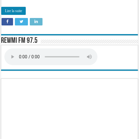
de
la
Matinale
Lire la suite
–
Dr
Bacary
Thior
–
14
Déc
2020
Rewmi FM 97.5
[FR]