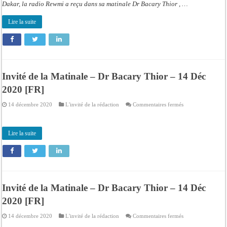
Dakar, la radio Rewmi a reçu dans sa matinale Dr Bacary Thior , …
Juillet
2021
Fr
Lire la suite
Invité de la Matinale – Dr Bacary Thior – 14 Déc
2020 [FR]
sur
14 décembre 2020
L'invité de la rédaction
Commentaires fermés
Invité
de
la
Matinale
Lire la suite
–
Dr
Bacary
Thior
–
14
Déc
2020
[FR]
Invité de la Matinale – Dr Bacary Thior – 14 Déc
2020 [FR]
sur
14 décembre 2020
L'invité de la rédaction
Commentaires fermés
Invité