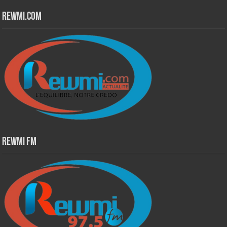
Rewmi.Com
Rewmi Fm