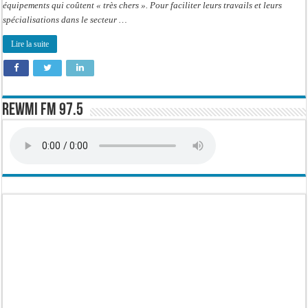
équipements qui coûtent « très chers ». Pour faciliter leurs travails et leurs
2021
Fr
spécialisations dans le secteur …
Lire la suite
Rewmi FM 97.5