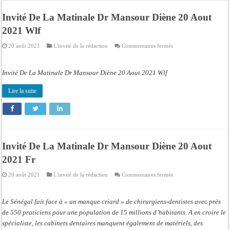
Contrôle des fonds spéciaux : la majorité parlementaire accusée d’ »opportuni
Invité De La Matinale Dr Mansour Diène 20 Aout
Linguere: le ministre Idrissa Samb réunit des maires et prédit la victoire du part
2021 Wlf
Mouvement pour le renouveau de Dahra Djoloff: Le coordonnateur El Hadji Dème
sur
20 août 2021
L'invité de la rédaction
Commentaires fermés
Le restaurant Aby’s Garden d’Aby Ndour ravagé par un incendie
Invité
De
La
Ousmane Sonko crache ses vérités à Diomaye: « Des vies ne sont pas tombées p
Matinale
Invité De La Matinale Dr Mansour Diène 20 Aout 2021 Wlf
Dr
Mansour
Élections municipales : le calendrier fait débat
Diène
Lire la suite
20
Gamou de Tivaouane 2026 : Habib Sy Mansour met en garde les influenceurs cont
Aout
2021
Wlf
Tivaouane : les recommandations du Khalife général des Tidianes pour le Gam
Invité De La Matinale Dr Mansour Diène 20 Aout
2021 Fr
sur
20 août 2021
L'invité de la rédaction
Commentaires fermés
Invité
De
La
Matinale
Le Sénégal fait face à « un manque criard » de chirurgiens-dentistes avec près
Dr
Mansour
de 550 praticiens pour une population de 15 millions d’habitants. A en croire le
Diène
spécialiste, les cabinets dentaires manquent également de matériels, des
20
Aout