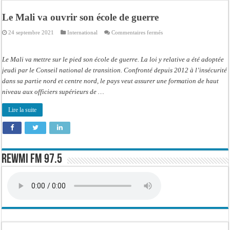
« Quand le mandat s’achève, les discours ne suffisent plus » (Mamadou AW-Cand
Le Mali va ouvrir son école de guerre
Touba : convaincue d’avoir été empoisonnée, Amy Dione désigne le coupable av
sur
24 septembre 2021
International
Commentaires fermés
Le Sénégal bénéficie de trois nouveaux financements de la Banque mondiale d’u
Le
Mali
va
Linguère : Un élève de 14 ans meurt noyé dans un bassin de rétention
ouvrir
Le Mali va mettre sur le pied son école de guerre. La loi y relative a été adoptée
son
Gamou 1448 H / 2026 : le Comité scientifique dévoile les fondements du thème c
école
jeudi par le Conseil national de transition. Confronté depuis 2012 à l’insécurité
de
dans sa partie nord et centre nord, le pays veut assurer une formation de haut
guerre
Assemblée nationale : Sonko valide onze dossiers chauds
niveau aux officiers supérieurs de …
Passation de service au 3FPT : Soulèye Kane officiellement installé, il décline s
Lire la suite
La communauté mouride en deuil : Sokhna Mame Amy Mbacké, fille de Serigne 
Rewmi FM 97.5