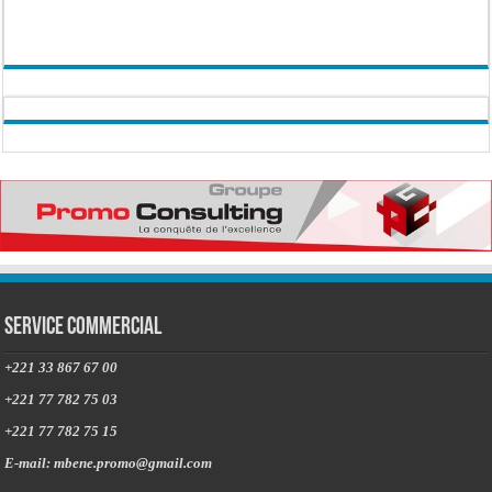
Service commercial
+221 33 867 67 00
+221 77 782 75 03
+221 77 782 75 15
E-mail: mbene.promo@gmail.com