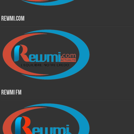
Rewmi.Com
Rewmi Fm