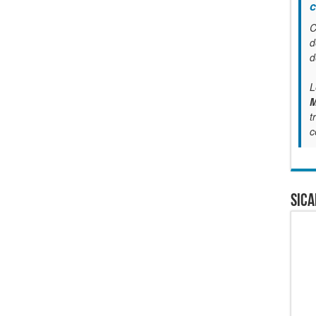
c
C
d
d
L
M
t
c
SICA