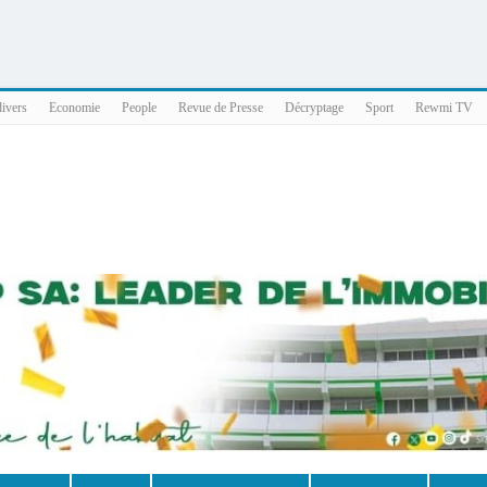
025 x86_64
divers
Economie
People
Revue de Presse
Décryptage
Sport
Rewmi TV