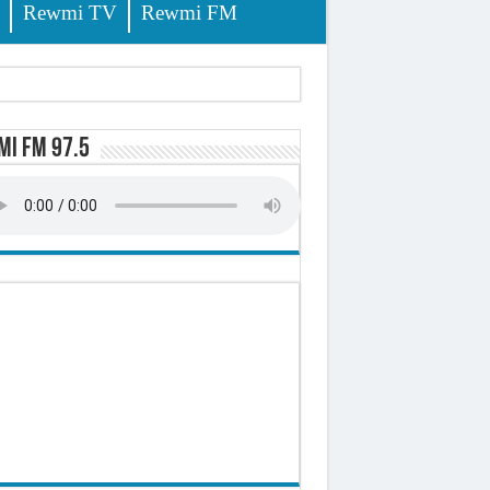
Rewmi TV
Rewmi FM
tés renvoyées devant le tribunal
i FM 97.5