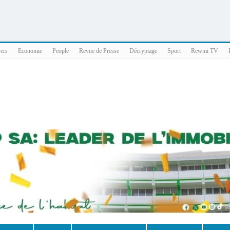
025 x86_64
vers
Economie
People
Revue de Presse
Décryptage
Sport
Rewmi TV