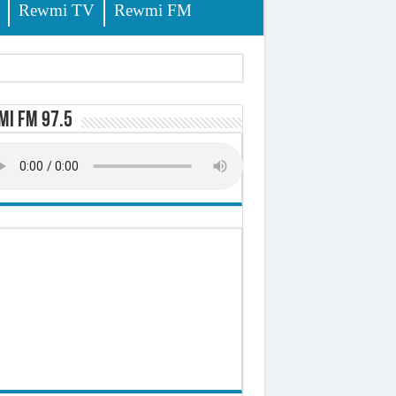
Rewmi TV
Rewmi FM
lerinage
i FM 97.5
ire octroyé
d)
 milliards de francs CFA