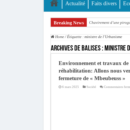
Actualité
Faits divers
Ec
Breaking News
Chavirement d’une pirogue
Hajj 2027 : le RENOPHUS l
Home
/
Étiquette :
ministre de l’Urbanisme
Kamb, l’Inspecteur de la j
Archives de balises :
ministre 
« Quand le mandat s’achèv
Touba : convaincue d’avo
Environnement et travaux de
Le Sénégal bénéficie de 
réhabilitation: Allons nous ver
fermeture de « Mbeubeuss »
Linguère : Un élève de 14
6 mars 2025
Société
Commentaires ferm
Gamou 1448 H / 2026 : le 
Assemblée nationale : Son
Passation de service au 3F