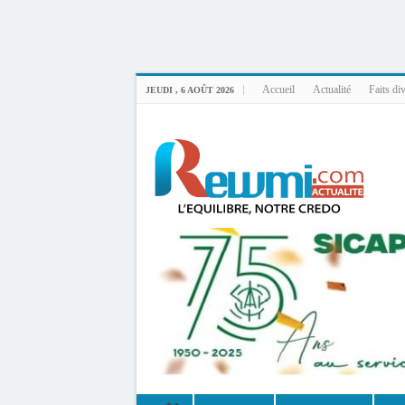
Uploader By Gse7en
Linux rewmi 5.15.0-164-generic #174-Ubuntu SMP Fri Nov 14 20:25:16 UTC 2
Accueil
Actualité
Faits di
JEUDI , 6 AOÛT 2026