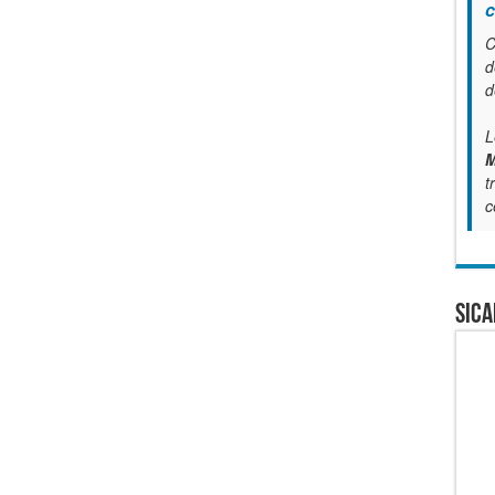
c
C
d
d
L
M
t
c
SICA