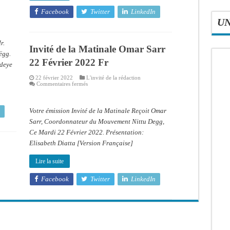
Facebook
Twitter
LinkedIn
U
r.
Invité de la Matinale Omar Sarr
ëgg.
22 Février 2022 Fr
Ndeye
22 février 2022
L'invité de la rédaction
sur
Commentaires fermés
Invité
de
la
Matinale
Votre émission Invité de la Matinale Reçoit Omar
Omar
Sarr
Sarr, Coordonnateur du Mouvement Nittu Degg,
22
Ce Mardi 22 Février 2022. Présentation:
Février
2022
Elisabeth Diatta [Version Française]
Fr
Lire la suite
Facebook
Twitter
LinkedIn