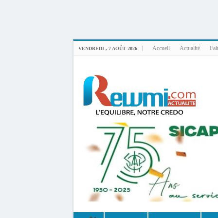
Uploader By Gse7en
Linux rewmi 5.15.0-164-generic #174-Ubuntu SMP Fri Nov 14 20:25:16 UTC 2
Accueil
Actualité
Fai
VENDREDI , 7 AOÛT 2026