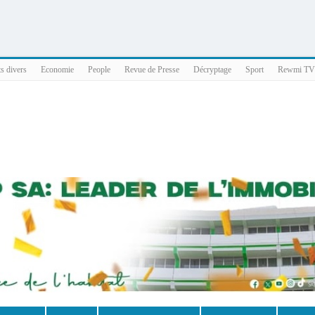
025 x86_64
ts divers
Economie
People
Revue de Presse
Décryptage
Sport
Rewmi TV