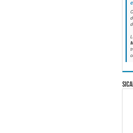
c
C
d
d
L
M
t
c
SICA