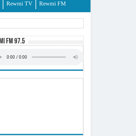
Rewmi TV
Rewmi FM
i FM 97.5
ursuites