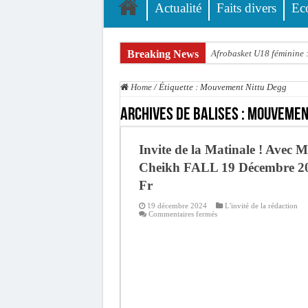
Actualité
Faits divers
Ec
Breaking News
Afrobasket U18 féminine :
Ziguinchor : électrocution
Home
/
Étiquette :
Mouvement Nittu Degg
Affaire Khadim Ba : L’act
Archives de balises :
Mouvement
Aide aux ménages vulnéra
Secteur extractif au Séné
Invite de la Matinale ! Avec M
AfroBasket U18 masculin :
Cheikh FALL 19 Décembre 2
Fr
Fatick : Un carambolage en
19 décembre 2024
L'invité de la rédaction
Bilan Magal de Touba : 24
sur
Commentaires fermés
Invite
Tragédie à Guinaw-Rails S
de
la
Matinale
Prétendu contrat de 50 mi
!
Avec
Mr.
Cheikh
FALL
19
Décembre