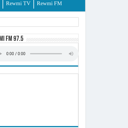
Rewmi TV
Rewmi FM
lerinage
i FM 97.5
ire octroyé
d)
 milliards de francs CFA