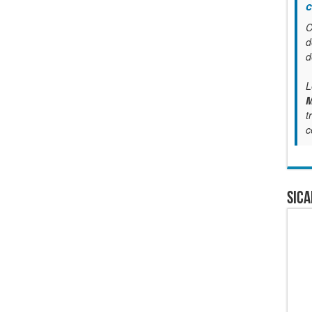
c
C
d
d
L
M
t
c
SICA