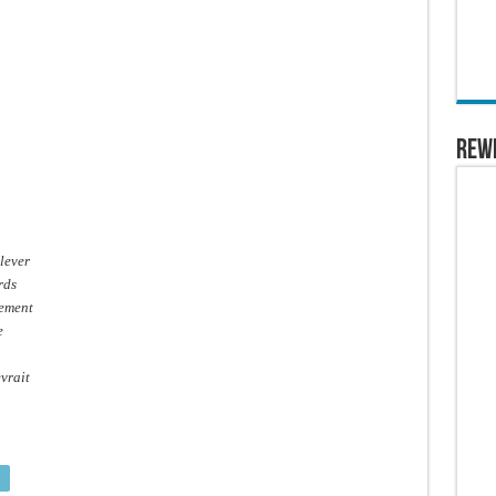
REW
lever
rds
cement
e
evrait