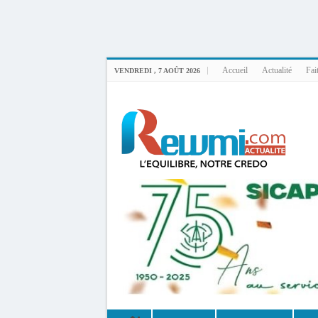
Uploader By Gse7en
Linux rewmi 5.15.0-164-generic #174-Ubuntu SMP Fri Nov 14 20:25:16 UTC 2
Accueil
Actualité
Fai
VENDREDI , 7 AOÛT 2026