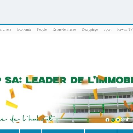
025 x86_64
ts divers
Economie
People
Revue de Presse
Décryptage
Sport
Rewmi TV