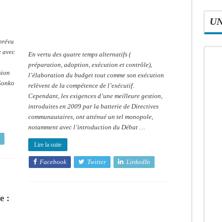
Diakhate
brise
le
U
silence
et
montre
la
 prévu
voie
e avec
En vertu des quatre temps alternatifs (
préparation, adoption, exécution et contrôle),
sion
l’élaboration du budget tout comme son exécution
Sonko
relèvent de la compétence de l’exécutif.
Cependant, les exigences d’une meilleure gestion,
introduites en 2009 par la batterie de Directives
communautaires, ont atténué un tel monopole,
notamment avec l’introduction du Débat …
Lire la suite
Facebook
Twitter
LinkedIn
e :