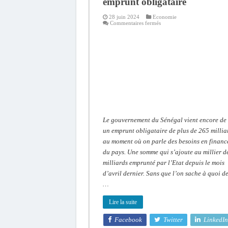
emprunt obligataire
28 juin 2024
Economie
sur
Commentaires fermés
Débat
d’orientation
budgétaire
:
Le
Sénégal
face
à
un
nouvel
emprunt
obligataire
Le gouvernement du Sénégal vient encore de 
un emprunt obligataire de plus de 265 millia
au moment où on parle des besoins en finan
du pays. Une somme qui s’ajoute au millier d
milliards emprunté par l’Etat depuis le mois
d’avril dernier. Sans que l’on sache à quoi d
…
Lire la suite
Facebook
Twitter
LinkedIn