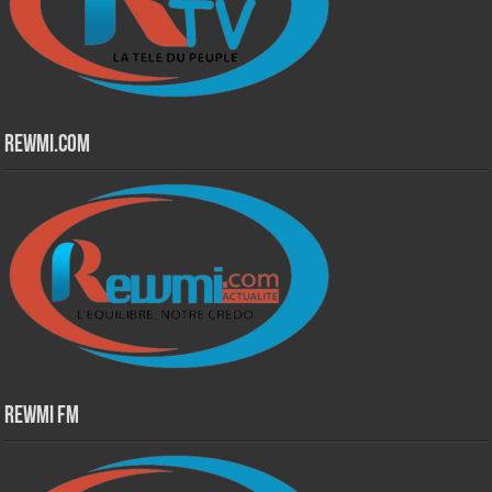
Rewmi.Com
Rewmi Fm