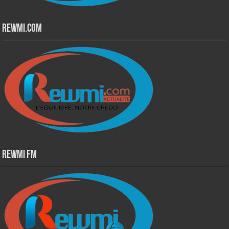
Rewmi.Com
Rewmi Fm