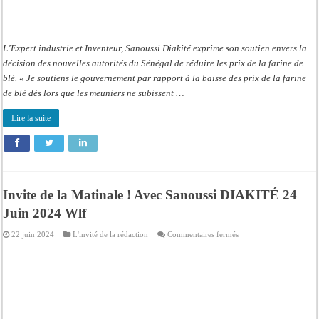
L’Expert industrie et Inventeur, Sanoussi Diakité exprime son soutien envers la
décision des nouvelles autorités du Sénégal de réduire les prix de la farine de
blé. « Je soutiens le gouvernement par rapport à la baisse des prix de la farine
de blé dès lors que les meuniers ne subissent …
Lire la suite
Invite de la Matinale ! Avec Sanoussi DIAKITÉ 24
Juin 2024 Wlf
sur
22 juin 2024
L'invité de la rédaction
Commentaires fermés
Invite
de
la
Matinale
!
Avec
Sanoussi
DIAKITÉ
24