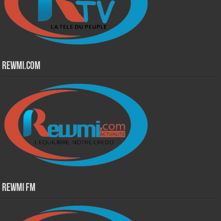
Rewmi.Com
Rewmi Fm