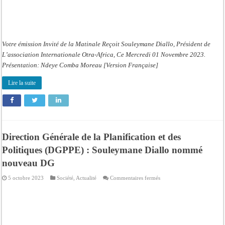
Votre émission Invité de la Matinale Reçoit Souleymane Diallo, Président de
L’association Internationale Otra-Africa, Ce Mercredi 01 Novembre 2023.
Présentation: Ndeye Comba Moreau [Version Française]
Lire la suite
Direction Générale de la Planification et des
Politiques (DGPPE) : Souleymane Diallo nommé
nouveau DG
sur
5 octobre 2023
Société
,
Actualité
Commentaires fermés
Direction
Générale
de
la
Planification
et
des