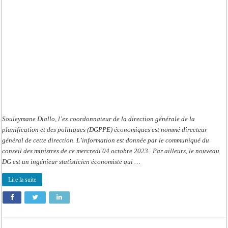
Politiques
(DGPPE)
:
Souleymane
Diallo
nommé
nouveau
DG
Souleymane Diallo, l’ex coordonnateur de la direction générale de la
planification et des politiques (DGPPE) économiques est nommé directeur
général de cette direction. L’information est donnée par le communiqué du
conseil des ministres de ce mercredi 04 octobre 2023. Par ailleurs, le nouveau
DG est un ingénieur statisticien économiste qui …
Lire la suite