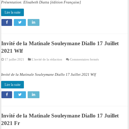
Présentation: Elisabeth Diatta [édition Française]
Africa
11
Novembre
Lire la suite
2021
Fr
Invité de la Matinale Souleymane Diallo 17 Juillet
2021 Wlf
sur
17 juillet 2021
L'invité de la rédaction
Commentaires fermés
Invité
de
la
Matinale
Invité de la Matinale Souleymane Diallo 17 Juillet 2021 Wlf
Souleymane
Diallo
17
Lire la suite
Juillet
2021
Wlf
Invité de la Matinale Souleymane Diallo 17 Juillet
2021 Fr