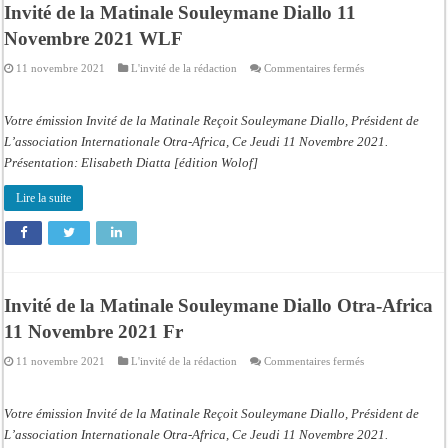
Invité de la Matinale Souleymane Diallo 11
Novembre 2021 WLF
sur
11 novembre 2021
L'invité de la rédaction
Commentaires fermés
Invité
de
la
Matinale
Votre émission Invité de la Matinale Reçoit Souleymane Diallo, Président de
Souleymane
Diallo
L’association Internationale Otra-Africa, Ce Jeudi 11 Novembre 2021.
11
Présentation: Elisabeth Diatta [édition Wolof]
Novembre
2021
WLF
Lire la suite
Invité de la Matinale Souleymane Diallo Otra-Africa
11 Novembre 2021 Fr
sur
11 novembre 2021
L'invité de la rédaction
Commentaires fermés
Invité
de
la
Matinale
Votre émission Invité de la Matinale Reçoit Souleymane Diallo, Président de
Souleymane
Diallo
L’association Internationale Otra-Africa, Ce Jeudi 11 Novembre 2021.
Otra-