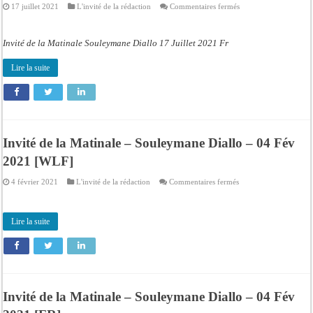
sur
17 juillet 2021
L'invité de la rédaction
Commentaires fermés
Invité
de
la
Matinale
Invité de la Matinale Souleymane Diallo 17 Juillet 2021 Fr
Souleymane
Diallo
17
Lire la suite
Juillet
2021
Fr
Invité de la Matinale – Souleymane Diallo – 04 Fév
2021 [WLF]
sur
4 février 2021
L'invité de la rédaction
Commentaires fermés
Invité
de
la
Matinale
Lire la suite
–
Souleymane
Diallo
–
04
Fév
2021
[WLF]
Invité de la Matinale – Souleymane Diallo – 04 Fév