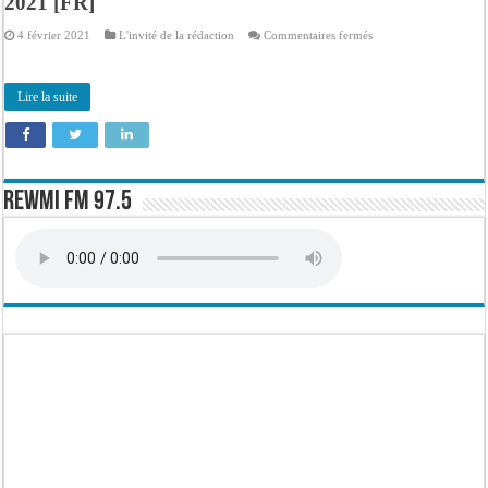
2021 [FR]
sur
4 février 2021
L'invité de la rédaction
Commentaires fermés
Invité
de
la
Matinale
Lire la suite
–
Souleymane
Diallo
–
04
Fév
2021
[FR]
Rewmi FM 97.5