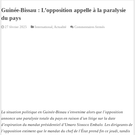
Bilan Magal de Touba : 244 interpellations, 110 déferrements, 2,4 millions FCF
Guinée-Bissau : L’opposition appelle à la paralysie
Tragédie à Guinaw-Rails Sud : il poignarde à mort son frère aîné
du pays
Prétendu contrat de 50 millions FCFA : la LONASE dément tout lien avec « Fénia
sur
27 février 2025
International
,
Actualité
Commentaires fermés
Assemblée nationale : une session extraordinaire convoquée sur les exonérations 
Guinée-
Bissau
:
Don de sang : Pastef lance un appel à ses militants, sympathisants et à l’ensemb
L’opposition
appelle
à
Chavirement d’une pirogue à Djibonker: une fillette décède, des rescapés dans u
la
paralysie
Hajj 2027 : le RENOPHUS lance officiellement les préparatifs sous l’égide de l
du
pays
Kamb, l’Inspecteur de la jeunesse et des sports Guéladio Ba en tournée, un impor
La situation politique en Guinée-Bissau s’envenime alors que l’opposition
annonce une paralysie totale du pays en raison d’un litige sur la date
d’expiration du mandat présidentiel d’Umaro Sissoco Embalo. Les dirigeants de
l’opposition estiment que le mandat du chef de l’État prend fin ce jeudi, tandis