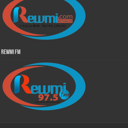
Rewmi Fm