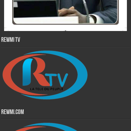
Rewmi TV
Rewmi.Com