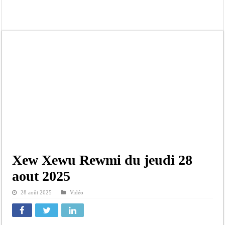
Kamb, l’Inspecteur de la jeunesse et des sports Guéladio Ba en tournée, un impor
« Quand le mandat s’achève, les discours ne suffisent plus » (Mamadou AW-Cand
Touba : convaincue d’avoir été empoisonnée, Amy Dione désigne le coupable av
Le Sénégal bénéficie de trois nouveaux financements de la Banque mondiale d’u
Linguère : Un élève de 14 ans meurt noyé dans un bassin de rétention
Gamou 1448 H / 2026 : le Comité scientifique dévoile les fondements du thème c
Assemblée nationale : Sonko valide onze dossiers chauds
Passation de service au 3FPT : Soulèye Kane officiellement installé, il décline s
Xew Xewu Rewmi du jeudi 28
aout 2025
28 août 2025
Vidéo