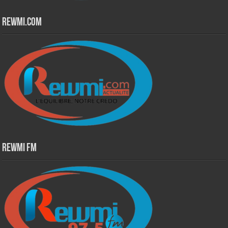
Rewmi.Com
Rewmi Fm