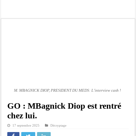
Kamb, l’Inspecteur de la jeunesse et des sports Guéladio Ba en tournée, un impor
« Quand le mandat s’achève, les discours ne suffisent plus » (Mamadou AW-Cand
Touba : convaincue d’avoir été empoisonnée, Amy Dione désigne le coupable av
Le Sénégal bénéficie de trois nouveaux financements de la Banque mondiale d’u
Linguère : Un élève de 14 ans meurt noyé dans un bassin de rétention
Gamou 1448 H / 2026 : le Comité scientifique dévoile les fondements du thème c
Assemblée nationale : Sonko valide onze dossiers chauds
Passation de service au 3FPT : Soulèye Kane officiellement installé, il décline s
M. MBAGNICK DIOP, PRESIDENT DU MEDS: L’interview cash !
GO : MBagnick Diop est rentré
chez lui.
17 septembre 2025
Décryptage