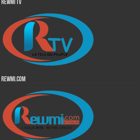
Rewmi TV
Rewmi.Com