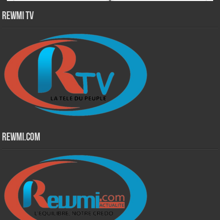
Rewmi TV
Rewmi.Com