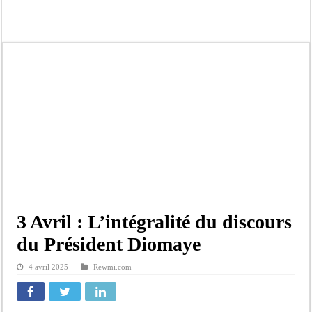
Contrôle des fonds spéciaux : la majorité parlementaire accusée d’ »opportuni
Linguere: le ministre Idrissa Samb réunit des maires et prédit la victoire du part
Mouvement pour le renouveau de Dahra Djoloff: Le coordonnateur El Hadji Dème
Le restaurant Aby’s Garden d’Aby Ndour ravagé par un incendie
Ousmane Sonko crache ses vérités à Diomaye: « Des vies ne sont pas tombées p
Élections municipales : le calendrier fait débat
Gamou de Tivaouane 2026 : Habib Sy Mansour met en garde les influenceurs cont
Tivaouane : les recommandations du Khalife général des Tidianes pour le Gam
3 Avril : L’intégralité du discours
du Président Diomaye
4 avril 2025
Rewmi.com