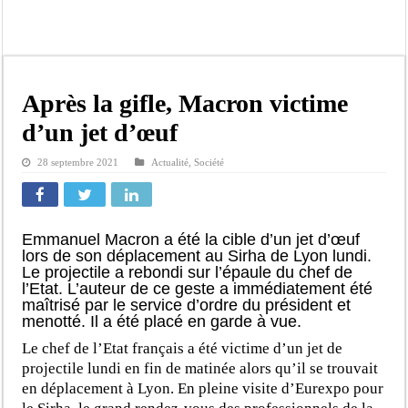
Gamou de Tivaouane 2026 : Habib Sy Mansour met en garde les influenceurs cont
Tivaouane : les recommandations du Khalife général des Tidianes pour le Gam
Dakar : vaste opération de la Gendarmerie, 60 abris provisoires démantelés et 2
Dahra Djoloff a vibré au rythme réservant un accueil exceptionnel au Présiden
Après la gifle, Macron victime
Inondations à Linguère, le ministre Idrissa Samb apporte son soutien aux sinistr
d’un jet d’œuf
Affaire Pape Cheikh Diallo et Cie : Ousmane Kane prédit une « cascade de relax
28 septembre 2021
Actualité
,
Société
Moustapha Dramé rejoint Pastef
Crise en Guinée Bissau : la médiation sénégalaise a présenté les contours de son
Emmanuel Macron a été la cible d’un jet d’œuf
lors de son déplacement au Sirha de Lyon lundi.
Le projectile a rebondi sur l’épaule du chef de
l’Etat. L’auteur de ce geste a immédiatement été
maîtrisé par le service d’ordre du président et
menotté. Il a été placé en garde à vue.
Le chef de l’Etat français a été victime d’un jet de
projectile lundi en fin de matinée alors qu’il se trouvait
en déplacement à Lyon. En pleine visite d’Eurexpo pour