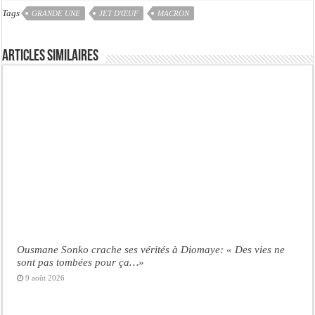
Tags
GRANDE UNE
JET D'ŒUF
MACRON
Articles similaires
Ousmane Sonko crache ses vérités à Diomaye: « Des vies ne
sont pas tombées pour ça…»
9 août 2026