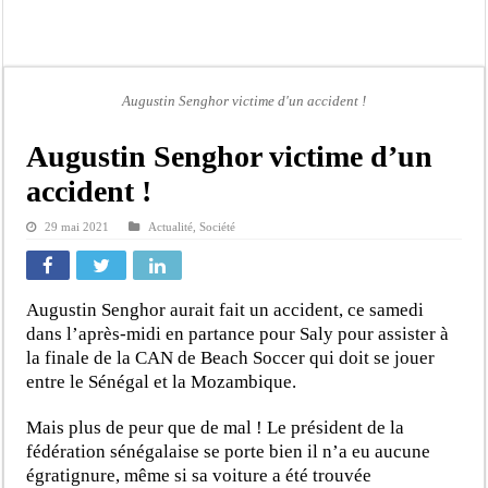
Affaire Khadim Ba : L’action publique éteinte, le PDG de Locafrique recouvre la
Aide aux ménages vulnérables : 92 976 ménages ciblés, 135 000 FCFA prévus p
Secteur extractif au Sénégal : 303 milliards de FCFA de revenus générés par au
Augustin Senghor victime d'un accident !
AfroBasket U18 masculin : le Sénégal domine le Rwanda et réussit son entrée en
Fatick : Un carambolage entre trois véhicules fait deux blessés, dont un grave
Augustin Senghor victime d’un
Bilan Magal de Touba : 244 interpellations, 110 déferrements, 2,4 millions FCF
accident !
Tragédie à Guinaw-Rails Sud : il poignarde à mort son frère aîné
29 mai 2021
Actualité
,
Société
Prétendu contrat de 50 millions FCFA : la LONASE dément tout lien avec « Fénia
Augustin Senghor aurait fait un accident, ce samedi
dans l’après-midi en partance pour Saly pour assister à
la finale de la CAN de Beach Soccer qui doit se jouer
entre le Sénégal et la Mozambique.
Mais plus de peur que de mal ! Le président de la
fédération sénégalaise se porte bien il n’a eu aucune
égratignure, même si sa voiture a été trouvée