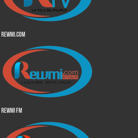
Rewmi.Com
Rewmi Fm