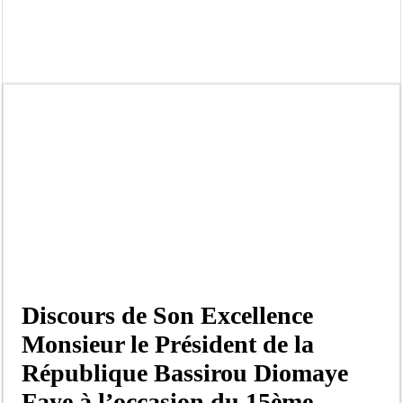
Touba : convaincue d’avoir été empoisonnée, Amy Dione désigne le coupable av
Le Sénégal bénéficie de trois nouveaux financements de la Banque mondiale d’u
Linguère : Un élève de 14 ans meurt noyé dans un bassin de rétention
Gamou 1448 H / 2026 : le Comité scientifique dévoile les fondements du thème c
Assemblée nationale : Sonko valide onze dossiers chauds
Passation de service au 3FPT : Soulèye Kane officiellement installé, il décline s
La communauté mouride en deuil : Sokhna Mame Amy Mbacké, fille de Serigne 
Élections territoriales : le FDR dénonce un « report de fait » et exige une conce
Discours de Son Excellence
Monsieur le Président de la
République Bassirou Diomaye
Faye à l’occasion du 15ème