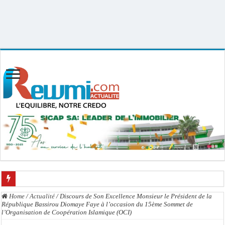
Uploader By Gse7en
Linux rewmi 5.15.0-164-generic #174-Ubuntu SMP Fri Nov 14 20:25:16 UTC
2025 x86_64
Kamb, l’Inspecteur de la jeunesse et des sports Guéladio Ba en tournée, un impor
Home
/
Actualité
/
Discours de Son Excellence Monsieur le Président de la
République Bassirou Diomaye Faye à l’occasion du 15ème Sommet de
« Quand le mandat s’achève, les discours ne suffisent plus » (Mamadou AW-Cand
l’Organisation de Coopération Islamique (OCI)