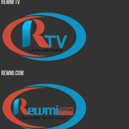
Rewmi TV
Rewmi.Com